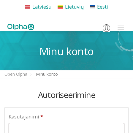
Latviešu
Lietuvių
Eesti
Login
Toggl
naviga
Minu konto
Open Olpha
Minu konto
Autoriseerimine
Kasutajanimi
*