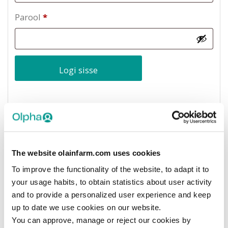
Parool
*
Logi sisse
Unustasite parooli või kasutajanime? Kliki siia!
Registreerimine
The website olainfarm.com uses cookies
To improve the functionality of the website, to adapt it to
AS Olpha (edaspidi – Olpha) korraldatud
your usage habits, to obtain statistics about user activity
seminaril/ veebiseminaril või muul üritusel
and to provide a personalized user experience and keep
osalemiseks peate looma konto
up to date we use cookies on our website.
tervishoiutöötajate portaalis "Open Olpha".
You can approve, manage or reject our cookies by