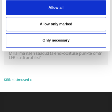
Allow all
Mida teha, kui mul ei õnnestu liituda online loengu,
seminari või konverentsiga?
Allow only marked
Kust ma leian omandatud sertifikaadid?
Only necessary
Millal ma näen saadud täiendkoolituse punkte oma
LFB saidi profiilis?
Kõik küsimused »