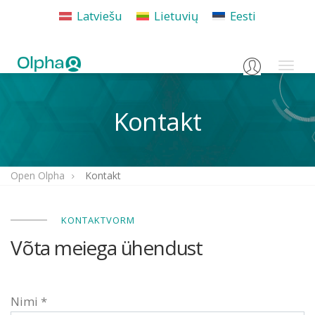
Latviešu
Lietuvių
Eesti
Login
Toggl
naviga
Kontakt
Open Olpha
Kontakt
KONTAKTVORM
Võta meiega ühendust
Nimi *