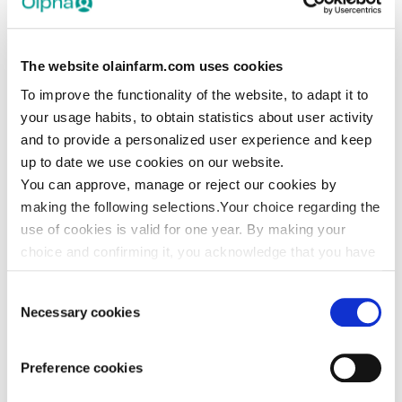
Olpha toodete kohta. Pakume võimalust
omandada uusi teadmisi kursustel läbi portaali
The website olainfarm.com uses cookies
e-õppe süsteemi ning saada nende edukal
läbimisel Läti Farmatseutide Ühingu, Läti Arstide
To improve the functionality of the website, to adapt it to
your usage habits, to obtain statistics about user activity
Seltsi, Läti Õdede Ühingu või mõne muu ühingu
and to provide a personalized user experience and keep
või seltsi poolt aktsepteeritud sertifikaate,
up to date we use cookies on our website.
tõendeid või tunnistusi omandatud
You can approve, manage or reject our cookies by
täiendõppepunktide kohta.
making the following selections.Your choice regarding the
Vastavalt MK määrusele nr 943
use of cookies is valid for one year. By making your
„Meditsiinitöötajate sertifitseerimise kord” võib
choice and confirming it, you acknowledge that you have
AS Olpha poolt välja antud täiendõppe kursuse
read the information contained in the
Cookie usage
Consent
läbimise tunnistusi kasutada meditsiinitöötajate
policy
.
Necessary cookies
Selection
sertifitseerimiseks ja resertifitseerimiseks.
Lisateavet AS Olpha kohta vaata siit
Preference cookies
https://lv.olainfarm.com/eng/