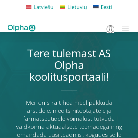
Latviešu
Lietuvių
Eesti
Login
Toggl
naviga
Tere tulemast AS
Olpha
koolitusportaali!
Meil on siiralt hea meel pakkuda
arstidele, meditsiinitöötajatele ja
farmatseutidele võimalust tutvuda
valdkonna aktuaalsete teemadega ning
omandada uusi teadmisi, kogudes selle