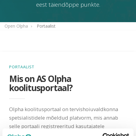
eest täiendõppe punkte.
Open Olpha
Portaalist
PORTAALIST
Mis on AS Olpha
koolitusportaal?
Olpha koolitusportaal on tervishoiuvaldkonna
spetsialistidele mõeldud platvorm, mis annab
selle portaali registreeritud kasutajatele
võimaluse tutvuda päevakohase teabega AS